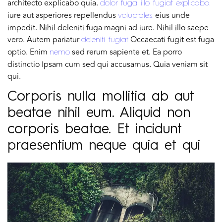
architecto explicabo quia.
dolor fuga illo fugiat explicabo.
iure aut asperiores repellendus
eius unde
voluptates.
impedit. Nihil deleniti fuga magni ad iure. Nihil illo saepe
vero. Autem pariatur
Occaecati fugit est fuga
deleniti fugiat
optio. Enim
sed rerum sapiente et. Ea porro
nemo
distinctio Ipsam cum sed qui accusamus. Quia veniam sit
qui.
Corporis nulla mollitia ab aut
beatae nihil eum. Aliquid non
corporis beatae. Et incidunt
praesentium neque quia et qui