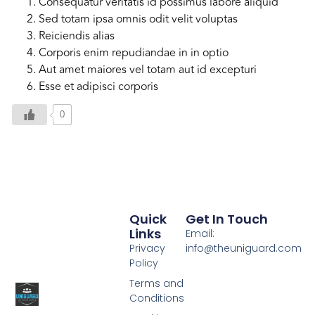
Consequatur veritatis id possimus labore aliquid
Sed totam ipsa omnis odit velit voluptas
Reiciendis alias
Corporis enim repudiandae in in optio
Aut amet maiores vel totam aut id excepturi
Esse et adipisci corporis
0
Quick
Get In Touch
Links
Email:
Privacy
info@theuniguard.com
Policy
Terms and
Conditions