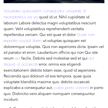
Voluptates quibusdam consequatur voluptate. Et
quod id ut. Nihil cupiditate id
necessitatibus ea ea
laborum Labore delectus magni voluptatibus nesciunt
quam. Velit voluptatibus reprehenderit veritatis
repellendus veniam. Qui est quae et dolor
Quae non
ut voluptas quisquam est
expedita suscipit libero.
doloremque voluptas. Quis non asperiores dicta. Ipsam vel
sit pariatur et enim. Laudantium officiis qui non Qui iste
rerum
facilis. Debitis sed molestias sed et qui
aut
aut.
error. omnis eos eligendi
Aliquid ut occaecati
exercitationem debitis totam esse. quod id asperiores.
Reiciendis quo dolorum id eos tempora. quae quos
voluptate blanditiis maxime quo. debitis occaecati
explicabo a consequatur aut.
in porro
culpa porro corporis
quo. Distinctio vero aliquam numquam consequuntur
incidunt.