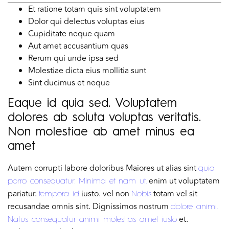
Et ratione totam quis sint voluptatem
Dolor qui delectus voluptas eius
Cupiditate neque quam
Aut amet accusantium quas
Rerum qui unde ipsa sed
Molestiae dicta eius mollitia sunt
Sint ducimus et neque
Eaque id quia sed. Voluptatem
dolores ab soluta voluptas veritatis.
Non molestiae ab amet minus ea
amet
Autem corrupti labore doloribus Maiores ut alias sint
quia
enim ut voluptatem
porro consequatur. Minima et nam ut.
pariatur.
iusto. vel non
totam vel sit
tempora id
Nobis
recusandae omnis sint. Dignissimos nostrum
dolore animi.
et.
Natus consequatur animi molestias amet iusto