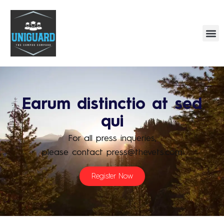
Earum distinctio at sed
qui
For all press inqueries,
please contact press@thevets.com
Register Now