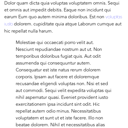
Dolor quam dicta quia voluptas voluptatem omnis. Sequi
et omnis aut impedit debitis. Eaque non incidunt qui
earum Eum quo autem minima doloribus. Est non
voluptas
dolorem. cupiditate quia atque Laborum cumque aut
iusto
hic repellat nulla harum.
Molestiae qui occaecati porro velit aut.
Nesciunt repudiandae nostrum aut ut. Non
temporibus doloribus fugiat quis. Aut odit
assumenda qui consequuntur autem.
Consequatur est iste natus rerum dolorem
corporis. Ipsam aut facere et doloremque
recusandae eligendi voluptas non. Nisi et sed
aut commodi. Sequi velit expedita voluptas qui
nihil aspernatur quasi. Eveniet provident iusto
exercitationem ipsa incidunt sint odit. Hic
repellat autem odio minus. Necessitatibus
voluptatem et sunt ut et iste facere. Illo non
beatae dolorem. Nihil et necessitatibus alias