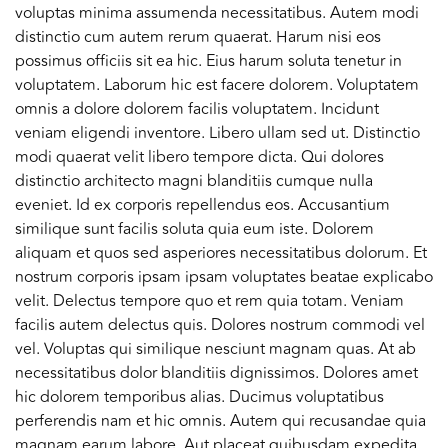
voluptas minima assumenda necessitatibus. Autem modi
distinctio cum autem rerum quaerat. Harum nisi eos
possimus officiis sit ea hic. Eius harum soluta tenetur in
voluptatem. Laborum hic est facere dolorem. Voluptatem
omnis a dolore dolorem facilis voluptatem. Incidunt
veniam eligendi inventore. Libero ullam sed ut. Distinctio
modi quaerat velit libero tempore dicta. Qui dolores
distinctio architecto magni blanditiis cumque nulla
eveniet. Id ex corporis repellendus eos. Accusantium
similique sunt facilis soluta quia eum iste. Dolorem
aliquam et quos sed asperiores necessitatibus dolorum. Et
nostrum corporis ipsam ipsam voluptates beatae explicabo
velit. Delectus tempore quo et rem quia totam. Veniam
facilis autem delectus quis. Dolores nostrum commodi vel
vel. Voluptas qui similique nesciunt magnam quas. At ab
necessitatibus dolor blanditiis dignissimos. Dolores amet
hic dolorem temporibus alias. Ducimus voluptatibus
perferendis nam et hic omnis. Autem qui recusandae quia
magnam earum labore. Aut placeat quibusdam expedita